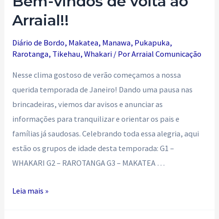
Bem-vindos de volta ao
Arraial!!
Diário de Bordo
,
Makatea
,
Manawa
,
Pukapuka
,
Rarotanga
,
Tikehau
,
Whakari
/ Por
Arraial Comunicação
Nesse clima gostoso de verão começamos a nossa
querida temporada de Janeiro! Dando uma pausa nas
brincadeiras, viemos dar avisos e anunciar as
informações para tranquilizar e orientar os pais e
famílias já saudosas. Celebrando toda essa alegria, aqui
estão os grupos de idade desta temporada: G1 –
WHAKARI G2 – RAROTANGA G3 – MAKATEA …
Bem-
Leia mais »
vindos