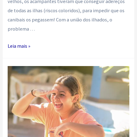
velhos, os acampantes tiveram que conseguir adereços
de todas as ilhas (riscos coloridos), para impedir que os
canibais os pegassem! Com a união dos ilhados, o
problema …
Meu
Leia mais »
amor
é
canibal