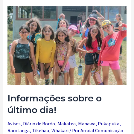
onde
pisa
Informações sobre o
último dia!
Avisos
,
Diário de Bordo
,
Makatea
,
Manawa
,
Pukapuka
,
Rarotanga
,
Tikehau
,
Whakari
/ Por
Arraial Comunicação