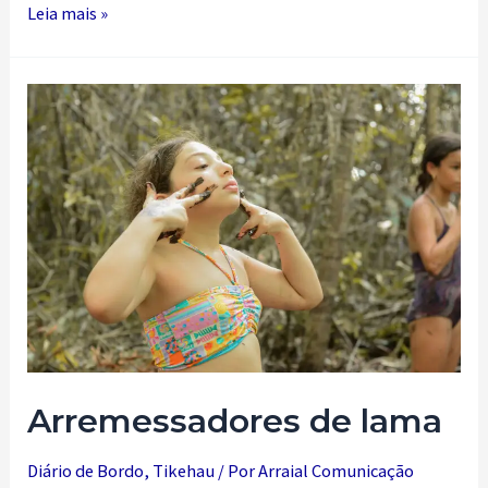
Rolando
Leia mais »
os
dados
Arremessadores de lama
Diário de Bordo
,
Tikehau
/ Por
Arraial Comunicação