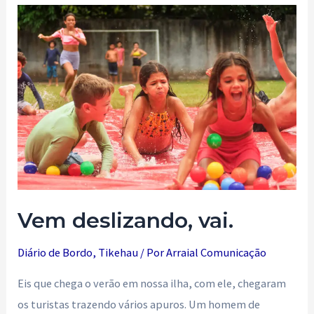
de
volta
ao
Arraial!!
Vem deslizando, vai.
Diário de Bordo
,
Tikehau
/ Por
Arraial Comunicação
Eis que chega o verão em nossa ilha, com ele, chegaram
os turistas trazendo vários apuros. Um homem de