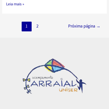
Pedaço
Leia mais »
de
lã,
Navegação
pedaço
1
2
Próxima página
→
por
de
posts
vida