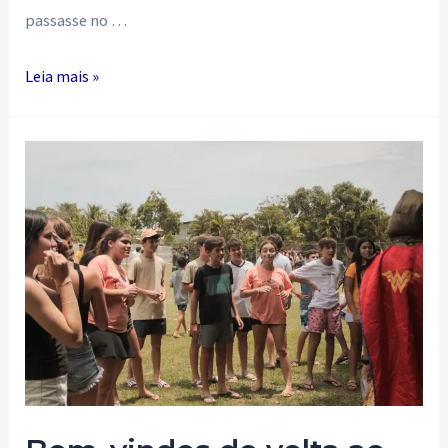
passasse no …
Salvador
Leia mais »
Dalí,
Tikehau
Daqui