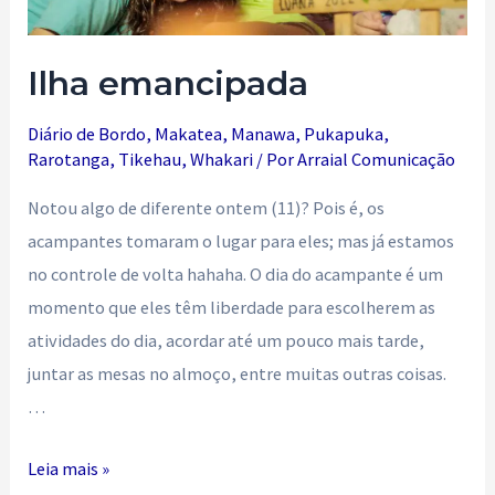
Ilha emancipada
Diário de Bordo
,
Makatea
,
Manawa
,
Pukapuka
,
Rarotanga
,
Tikehau
,
Whakari
/ Por
Arraial Comunicação
Notou algo de diferente ontem (11)? Pois é, os
acampantes tomaram o lugar para eles; mas já estamos
no controle de volta hahaha. O dia do acampante é um
momento que eles têm liberdade para escolherem as
atividades do dia, acordar até um pouco mais tarde,
juntar as mesas no almoço, entre muitas outras coisas.
…
Ilha
Leia mais »