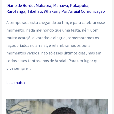
Diário de Bordo
,
Makatea
,
Manawa
,
Pukapuka
,
Rarotanga
,
Tikehau
,
Whakari
/ Por
Arraial Comunicação
A temporada está chegando ao fim, e para celebrar esse
momento, nada melhor do que uma festa, né?! Com
muito acarajé, alvoradas e alegria, comemoramos os
laços criados no arraial, e relembramos os bons
momentos vividos, não só esses últimos dias, mas em
todos esses tantos anos de Arraial! Para um lugar que
vive sempre …
Juntos
Leia mais »
e
Misturados