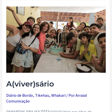
da
lei
A(viver)sário
Diário de Bordo
,
Tikehau
,
Whakari
/ Por
Arraial
Comunicação
PARABÉNS PRA VOCÊÊÊE!!!!!!!!!! Hoje nas ilhas de