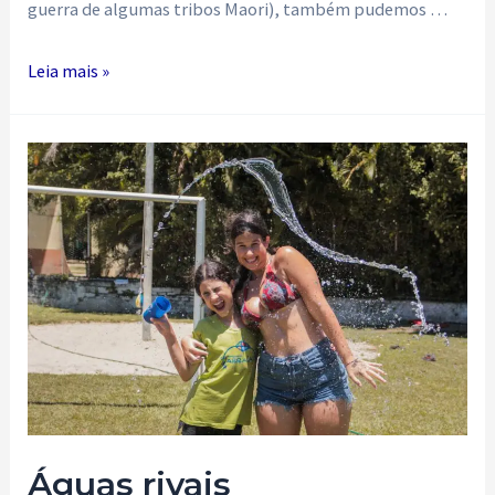
guerra de algumas tribos Maori), também pudemos …
Haka
Leia mais »
‘N
Roll
Águas rivais