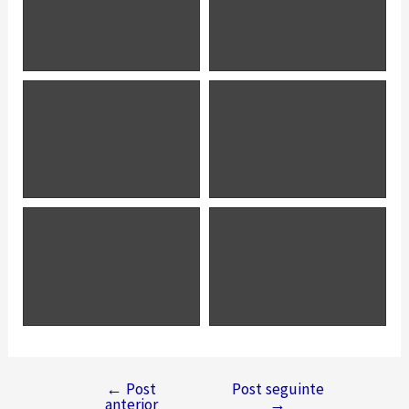
←
Post
Post seguinte
Navegação
anterior
→