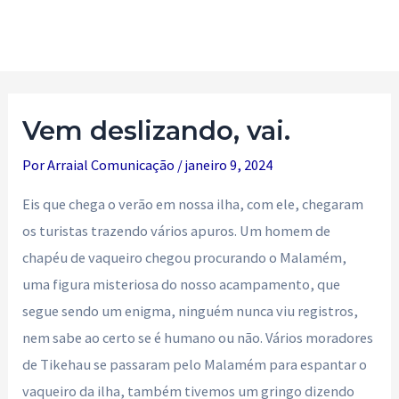
Ir
para
Main
o
Men
conteúdo
Vem deslizando, vai.
Por
Arraial Comunicação
/
janeiro 9, 2024
Eis que chega o verão em nossa ilha, com ele, chegaram
os turistas trazendo vários apuros. Um homem de
chapéu de vaqueiro chegou procurando o Malamém,
uma figura misteriosa do nosso acampamento, que
segue sendo um enigma, ninguém nunca viu registros,
nem sabe ao certo se é humano ou não. Vários moradores
de Tikehau se passaram pelo Malamém para espantar o
vaqueiro da ilha, também tivemos um gringo dizendo