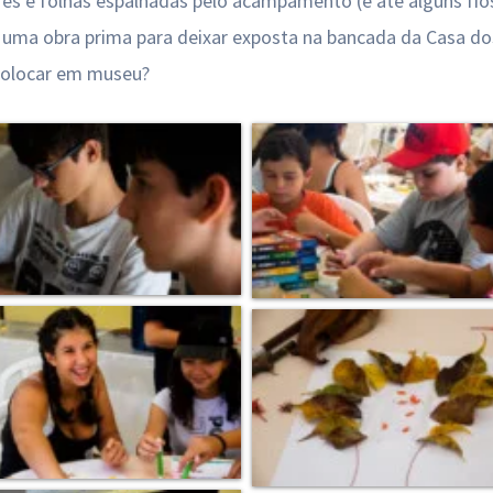
lores e folhas espalhadas pelo acampamento (e até alguns fio
ma obra prima para deixar exposta na bancada da Casa dos 
 colocar em museu?