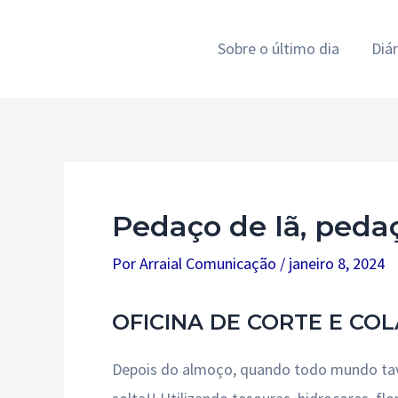
Ir
para
Sobre o último dia
Diá
o
conteúdo
Pedaço de lã, peda
Por
Arraial Comunicação
/
janeiro 8, 2024
OFICINA DE CORTE E CO
Depois do almoço, quando todo mundo tava 