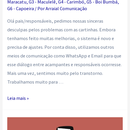
Maracatu
,
G3 - Maculelê
,
G4 - Carimbó
,
G5 - Boi Bumbá
,
G6 - Capoeira
/ Por
Arraial Comunicação
Olá pais/responsáveis, pedimos nossas sinceras
desculpas pelos problemas com as cartinhas. Embora
tenhamos feito muitas melhorias, o sistema é novo e
precisa de ajustes. Por conta disso, utilizamos outros
meios de comunicação como WhatsApp e Email para que
esse diálogo entre acampantes e responsáveis ocorresse.
Mais uma vez, sentimos muito pelo transtorno.
Trabalhamos muito para …
Pane
Leia mais »
no
sistema