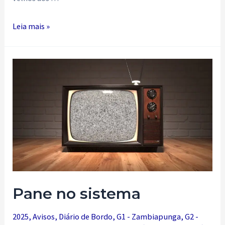
Chegou
Leia mais »
o
Verão!!!!!!!!
Pane no sistema
2025
,
Avisos
,
Diário de Bordo
,
G1 - Zambiapunga
,
G2 -