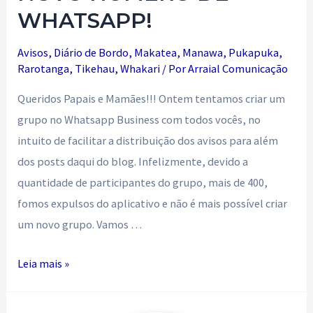
WHATSAPP!
Avisos
,
Diário de Bordo
,
Makatea
,
Manawa
,
Pukapuka
,
Rarotanga
,
Tikehau
,
Whakari
/ Por
Arraial Comunicação
Queridos Papais e Mamães!!! Ontem tentamos criar um
grupo no Whatsapp Business com todos vocês, no
intuito de facilitar a distribuição dos avisos para além
dos posts daqui do blog. Infelizmente, devido a
quantidade de participantes do grupo, mais de 400,
fomos expulsos do aplicativo e não é mais possível criar
um novo grupo. Vamos …
NOVO
Leia mais »
NÚMERO
DE