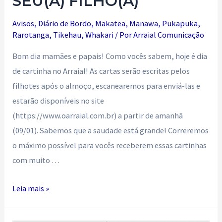
SEU(A) FILHO(A)
Avisos
,
Diário de Bordo
,
Makatea
,
Manawa
,
Pukapuka
,
Rarotanga
,
Tikehau
,
Whakari
/ Por
Arraial Comunicação
Bom dia mamães e papais! Como vocês sabem, hoje é dia
de cartinha no Arraial! As cartas serão escritas pelos
filhotes após o almoço, escanearemos para enviá-las e
estarão disponíveis no site
(https://www.oarraial.com.br) a partir de amanhã
(09/01). Sabemos que a saudade está grande! Correremos
o máximo possível para vocês receberem essas cartinhas
com muito …
PASSO
Leia mais »
A
PASSO: