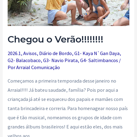
Chegou o Verão!!!!!!!!
2026.1
,
Avisos
,
Diário de Bordo
,
G1- Kaya N`Gan Daya
,
G2- Balacobaco
,
G3- Navio Pirata
,
G4- Saltimbancos
/
Por
Arraial Comunicação
Começamos a primeira temporada desse janeiro no
Arraial!!!! Já bateu saudade, família? Pois por aqui a
criançada já até se esqueceu dos papais e mamães com
tanta brincadeira e correria. Para homenagear nosso país
que é tão musical, nomeamos os grupos de idade com
grandes álbuns brasileiros! E aqui estão eles, dos mais
velhos aos …