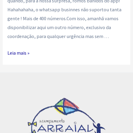
quando, para a nossa surpresa, fomos banidos do app!
Hahahahaha, o whatsapp businnes não suportou tanta
gente ! Mais de 400 números.Com isso, amanhã vamos
disponibilizar aqui um outro número, exclusivo da
coordenação, para qualquer urgência mas sem …
AVISO:
Leia mais »
WHATSAPP
FORA
DO
AR