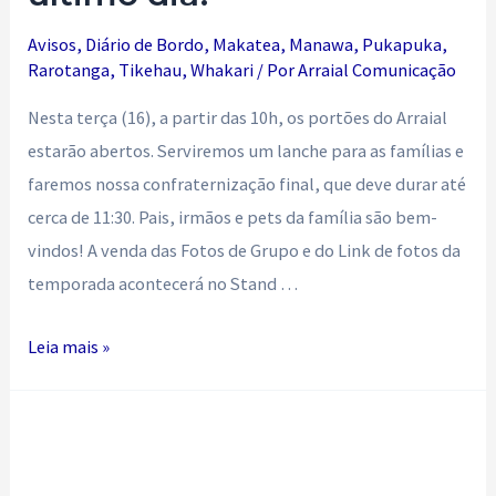
Avisos
,
Diário de Bordo
,
Makatea
,
Manawa
,
Pukapuka
,
Rarotanga
,
Tikehau
,
Whakari
/ Por
Arraial Comunicação
Nesta terça (16), a partir das 10h, os portões do Arraial
estarão abertos. Serviremos um lanche para as famílias e
faremos nossa confraternização final, que deve durar até
cerca de 11:30. Pais, irmãos e pets da família são bem-
vindos! A venda das Fotos de Grupo e do Link de fotos da
temporada acontecerá no Stand …
Informações
Leia mais »
sobre
o
último
dia!