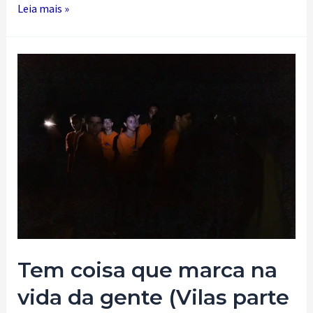
Uma
Leia mais »
andorinha
só
não
faz
verão
Tem coisa que marca na
vida da gente (Vilas parte