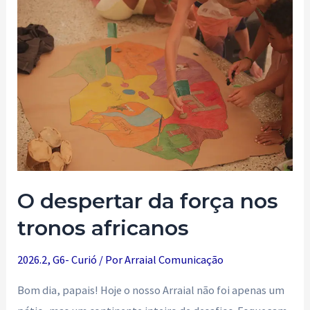
marca
na
vida
da
gente
(Vilas
parte
II)
O despertar da força nos
tronos africanos
2026.2
,
G6- Curió
/ Por
Arraial Comunicação
Bom dia, papais! Hoje o nosso Arraial não foi apenas um