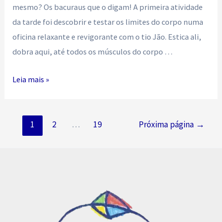
mesmo? Os bacuraus que o digam! A primeira atividade
da tarde foi descobrir e testar os limites do corpo numa
oficina relaxante e revigorante com o tio Jão. Estica ali,
dobra aqui, até todos os músculos do corpo …
Vocês
Leia mais »
estão
alongadas,
Navegação
crianças?
1
2
…
19
Próxima página
→
por
posts