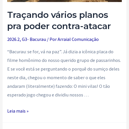
Traçando vários planos
pra poder contra-atacar
2026.2
,
G3- Bacurau
/ Por
Arraial Comunicação
“Bacurau: se for, vá na paz”. Já dizia a icônica placa do
filme homônimo do nosso querido grupo de passarinhos.
E se você está se perguntando o porquê do sumiço deles
neste dia, chegou o momento de saber o que eles
andaram (literalmente) fazendo: O mini vilas! O tão
esperado jogo chegou e dividiu nossos …
Traçando
Leia mais »
vários
planos