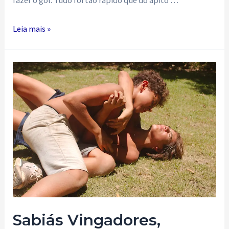
Toda
Leia mais »
grande
trilogia
chega
ao
fim…
(Vilas
parte
III)
Sabiás Vingadores,