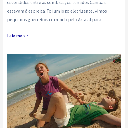
escondidos entre as sombras, os temidos Canibais
estavam à espreita. Foi um jogo eletrizante, vimos
pequenos guerreiros correndo pelo Arraial para …
Se
Leia mais »
correr
o
bicho
pega,
se
ficar
o
bicho
come