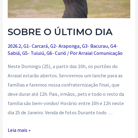
SOBRE O ÚLTIMO DIA
2026.2
,
G1- Carcará
,
G2- Araponga
,
G3- Bacurau
,
G4-
Sabiá
,
G5- Tuiuiú
,
G6- Curió
/ Por
Arraial Comunicação
Neste Domingo (25), a partir das 10h, os portões do
Arraial estarão abertos. Serviremos um lanche para as
famílias e faremos nossa confraternização final, que
deve durar até 12h. Pais, irmãos, pets e todo o resto da
família são bem-vindos! Horário: entre 10h e 12h neste
dia 25 de Janeiro. Venda de fotos Durante todo …
SOBRE
Leia mais »