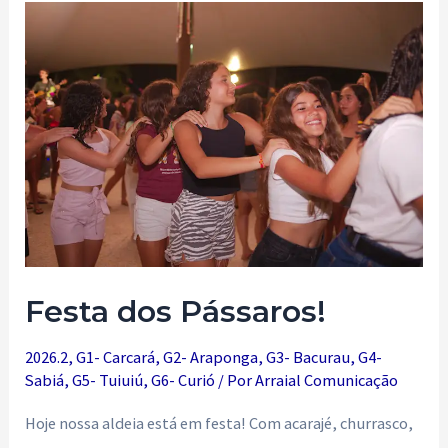
pra
poder
contra-
atacar
Festa dos Pássaros!
2026.2
,
G1- Carcará
,
G2- Araponga
,
G3- Bacurau
,
G4-
Sabiá
,
G5- Tuiuiú
,
G6- Curió
/ Por
Arraial Comunicação
Hoje nossa aldeia está em festa! Com acarajé, churrasco,