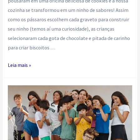
pousaram em uma oficina deliciosa de cookies e a nossa
cozinha se transformou em um ninho de sabores! Assim
como os pássaros escolhem cada graveto para construir
seu ninho (temos aí uma curiosidade), as crianças
selecionaram cada gota de chocolate e pitada de carinho
para criar biscoitos …
Voo
Leia mais »
de
bicos
doces
e
penas
molhadas