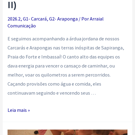
II)
2026.2
,
G1- Carcará
,
G2- Araponga
/ Por
Arraial
Comunicação
E seguimos acompanhando a árdua jordana de nossos
Carcarás e Arapongas nas terras inóspitas de Sapiranga,
Praia do Forte e Imbassaí! O canto alto das equipes os
dava energia para vencer o cansaço de caminhar, ou
melhor, voar os quilometros a serem percorridos.
Caçando provisões como água e comida, eles
continuavam seguindo e vencendo seus …
Tem
Leia mais »
coisa
que