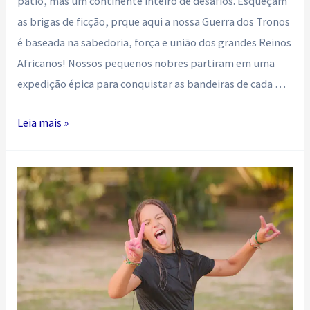
pátio, mas um continente inteiro de desafios. Esqueçam
as brigas de ficção, prque aqui a nossa Guerra dos Tronos
é baseada na sabedoria, força e união dos grandes Reinos
Africanos! Nossos pequenos nobres partiram em uma
expedição épica para conquistar as bandeiras de cada …
O
Leia mais »
despertar
da
força
nos
tronos
africanos