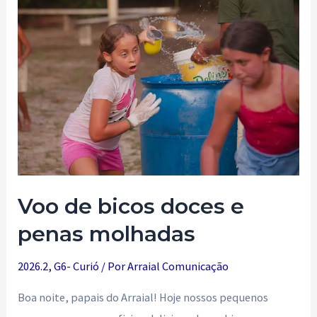
come
(Vilas
Parte
I)
Voo de bicos doces e
penas molhadas
2026.2
,
G6- Curió
/ Por
Arraial Comunicação
Boa noite, papais do Arraial! Hoje nossos pequenos