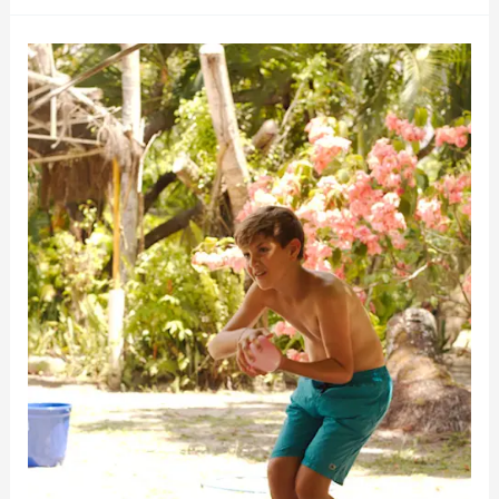
O
ÚLTIMO
DIA