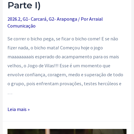
Parte I)
2026.2
,
G1- Carcará
,
G2- Araponga
/ Por
Arraial
Comunicação
Se correr o bicho pega, se ficar o bicho come! E se não
fizer nada, o bicho mata! Começou hoje o jogo
maaaaaaaais esperado do acampamento para os mais
velhos, o Jogo de Vilas!!! Esse é um momento que
envolve confiança, coragem, medo e superação de todo
o grupo, pois enfrentam provações, testes hercúleos e
…
Pega,
Leia mais »
mata
e