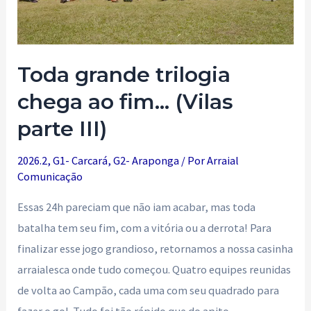
Toda grande trilogia
chega ao fim… (Vilas
parte III)
2026.2
,
G1- Carcará
,
G2- Araponga
/ Por
Arraial
Comunicação
Essas 24h pareciam que não iam acabar, mas toda
batalha tem seu fim, com a vitória ou a derrota! Para
finalizar esse jogo grandioso, retornamos a nossa casinha
arraialesca onde tudo começou. Quatro equipes reunidas
de volta ao Campão, cada uma com seu quadrado para
fazer o gol. Tudo foi tão rápido que do apito …