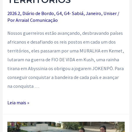
2026.2
,
Diário de Bordo
,
G4
,
G4- Sabiá
,
Janeiro
,
Uniser
/
Por
Arraial Comunicação
Nossos guerreiros estão avançando, desbravando países
africanos e desafiando os reis postos em cada um dos
territórios, eles passaram por uma MURALHA em Kemet,
lutaram na guerra de FIO DE VIDA em Kush, uma rainha
tirana em Abyssinia os obrigou a jogarem JOKENPÔ. Para
conseguir conquistar a bandeira de cada país e avançar
na conquista …
DESBRAVANDO
Leia mais »
TERRITÓRIOS