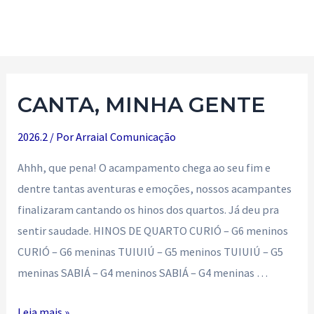
Ir
para
Main
o
Men
conteúdo
CANTA, MINHA GENTE
2026.2
/ Por
Arraial Comunicação
Ahhh, que pena! O acampamento chega ao seu fim e
dentre tantas aventuras e emoções, nossos acampantes
finalizaram cantando os hinos dos quartos. Já deu pra
sentir saudade. HINOS DE QUARTO CURIÓ – G6 meninos
CURIÓ – G6 meninas TUIUIÚ – G5 meninos TUIUIÚ – G5
meninas SABIÁ – G4 meninos SABIÁ – G4 meninas …
CANTA,
Leia mais »