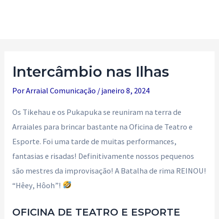
Ir
para
Main
o
Men
conteúdo
Intercâmbio nas Ilhas
Por
Arraial Comunicação
/
janeiro 8, 2024
Os Tikehau e os Pukapuka se reuniram na terra de
Arraiales para brincar bastante na Oficina de Teatro e
Esporte. Foi uma tarde de muitas performances,
fantasias e risadas! Definitivamente nossos pequenos
são mestres da improvisação! A Batalha de rima REINOU!
“Hêey, Hôoh”!
OFICINA DE TEATRO E ESPORTE