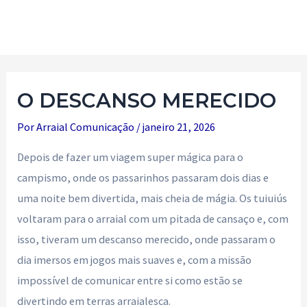
Ir
para
Main
o
Men
conteúdo
O DESCANSO MERECIDO
Por
Arraial Comunicação
/
janeiro 21, 2026
Depois de fazer um viagem super mágica para o
campismo, onde os passarinhos passaram dois dias e
uma noite bem divertida, mais cheia de mágia. Os tuiuiús
voltaram para o arraial com um pitada de cansaço e, com
isso, tiveram um descanso merecido, onde passaram o
dia imersos em jogos mais suaves e, com a missão
impossível de comunicar entre si como estão se
divertindo em terras arraialesca.