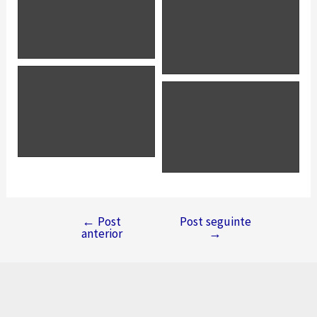
←
Post
Post seguinte
Navegação
anterior
→
de
Post