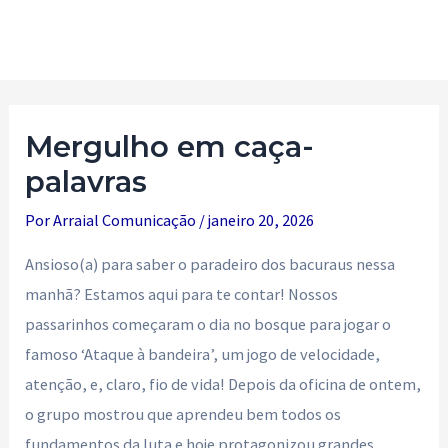
Ir
para
Main
o
Men
conteúdo
Mergulho em caça-
palavras
Por
Arraial Comunicação
/
janeiro 20, 2026
Ansioso(a) para saber o paradeiro dos bacuraus nessa
manhã? Estamos aqui para te contar! Nossos
passarinhos começaram o dia no bosque para jogar o
famoso ‘Ataque à bandeira’, um jogo de velocidade,
atenção, e, claro, fio de vida! Depois da oficina de ontem,
o grupo mostrou que aprendeu bem todos os
fundamentos da luta e hoje protagonizou grandes