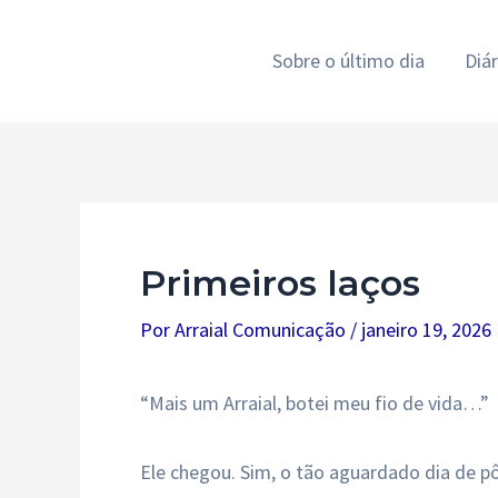
Ir
para
Sobre o último dia
Diá
o
conteúdo
Primeiros laços
Por
Arraial Comunicação
/
janeiro 19, 2026
“Mais um Arraial, botei meu fio de vida…”
Ele chegou. Sim, o tão aguardado dia de pô