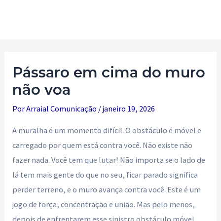
Ir
para
Main
o
Men
conteúdo
Pássaro em cima do muro
não voa
Por
Arraial Comunicação
/
janeiro 19, 2026
A muralha é um momento difícil. O obstáculo é móvel e
carregado por quem está contra você. Não existe não
fazer nada. Você tem que lutar! Não importa se o lado de
lá tem mais gente do que no seu, ficar parado significa
perder terreno, e o muro avança contra você. Este é um
jogo de força, concentração e união. Mas pelo menos,
depois de enfrentarem esse sinistro obstáculo móvel,