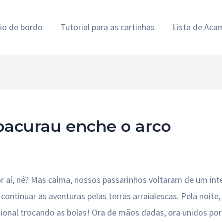
rio de bordo
Tutorial para as cartinhas
Lista de Ac
bacurau enche o arco
r aí, né? Mas calma, nossos passarinhos voltaram de um in
ontinuar as aventuras pelas terras arraialescas. Pela noite,
icional trocando as bolas! Ora de mãos dadas, ora unidos p