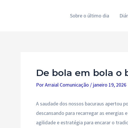
Ir
para
Sobre o último dia
Diá
o
conteúdo
De bola em bola o 
Por
Arraial Comunicação
/
janeiro 19, 2026
A saudade dos nossos bacuraus apertou po
descansando para recarregar as energias e c
agilidade e estratégia para encarar o trad