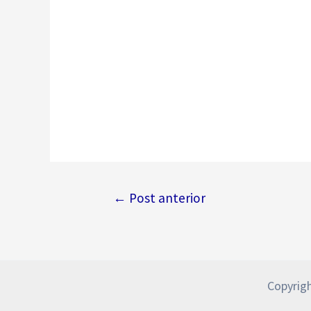
Navegação
←
Post anterior
de
Post
Copyrigh