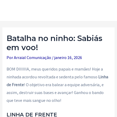
Ir
para
Main
o
Men
conteúdo
Batalha no ninho: Sabiás
em voo!
Por
Arraial Comunicação
/
janeiro 16, 2026
BOM DIIIIIIA, meus queridos papais e mamães! Hoje a
ninhada acordou revoltada e sedenta pelo famoso
Linha
de Frente
! O objetivo era balear a equipe adversária, e
assim, destruir suas bases e avançar! Ganhou o bando
que teve mais sangue no olho!
LINHA DE FRENTE