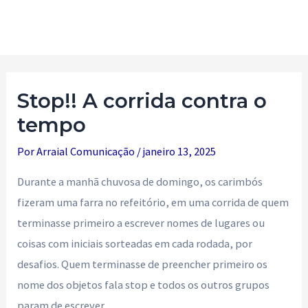
Ir
para
Main
o
Men
conteúdo
Stop!! A corrida contra o
tempo
Por
Arraial Comunicação
/
janeiro 13, 2025
Durante a manhã chuvosa de domingo, os carimbós
fizeram uma farra no refeitório, em uma corrida de quem
terminasse primeiro a escrever nomes de lugares ou
coisas com iniciais sorteadas em cada rodada, por
desafios. Quem terminasse de preencher primeiro os
nome dos objetos fala stop e todos os outros grupos
param de escrever.