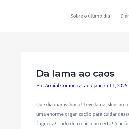
Ir
para
Sobre o último dia
Diá
o
conteúdo
Da lama ao caos
Por
Arraial Comunicação
/
janeiro 11, 2025
Que dia maravilhoso! Teve lama, skincare d
uma enorme organização para cuidar desse 
fogueira! Tudo deu mais que certo! A uniã