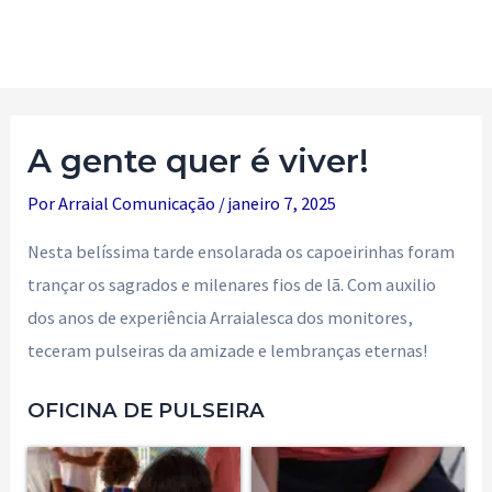
Ir
para
Main
o
Men
conteúdo
A gente quer é viver!
Por
Arraial Comunicação
/
janeiro 7, 2025
Nesta belíssima tarde ensolarada os capoeirinhas foram
trançar os sagrados e milenares fios de lã. Com auxilio
dos anos de experiência Arraialesca dos monitores,
teceram pulseiras da amizade e lembranças eternas!
OFICINA DE PULSEIRA